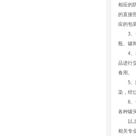
相应的
的直接
应的包
3
瓶、罐
4
品进行
食用。
5
染，经
6
各种罐
以
相关专