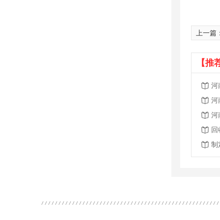
上一篇
【推
河
河
河
回
制