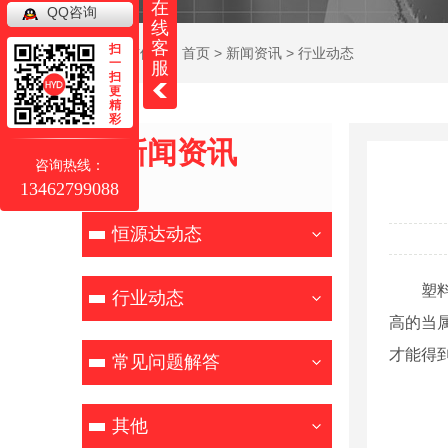
在
QQ咨询
线
客
扫
当前位置：
首页
>
新闻资讯
>
行业动态
一
服
扫
更
精
彩
新闻资讯
咨询热线：
NEWS
13462799088
恒源达动态
塑
行业动态
高的当
才能得
常见问题解答
其他