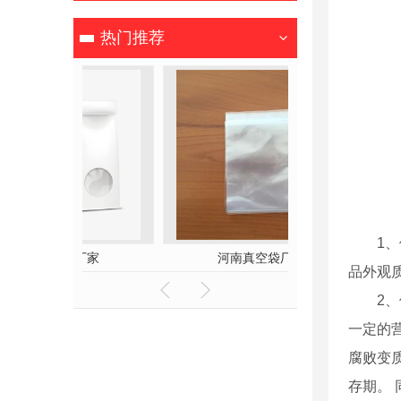
热门推荐
1
厂家
河南真空袋厂家
河南高温
品外观
2
一定的
腐败变
存期。