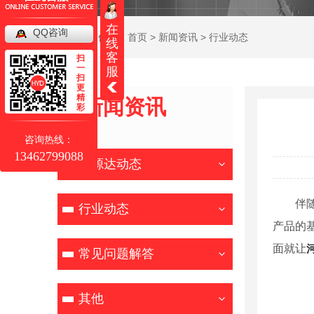
在
QQ咨询
当前位置：
首页
>
新闻资讯
>
行业动态
线
客
扫
一
服
扫
更
精
新闻资讯
彩
NEWS
咨询热线：
13462799088
恒源达动态
伴
行业动态
产品的
面就让
常见问题解答
其他