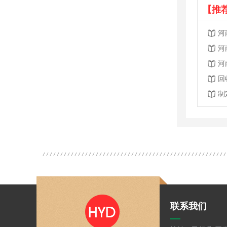
【推
河
河
河
回
制
联系我们