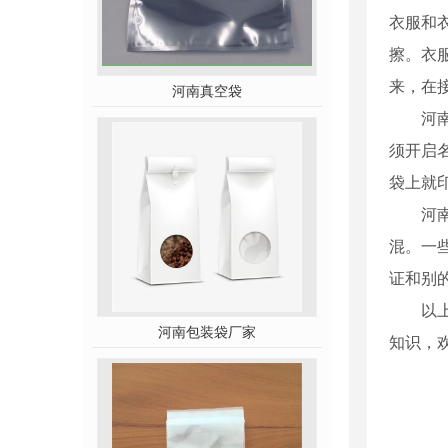
衣服和
擦。衣
来，在
河南真空袋
河
须开启
袋上就
河
混。一
证和别
以
河南包装袋厂家
知识，