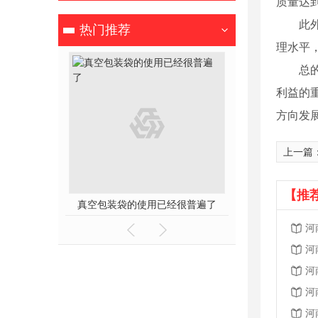
质量达
此
热门推荐
理水平
总
利益的
方向发
上一篇
【推
真空包装袋的使用已经很普遍了
河南真
河
河
河
河
河