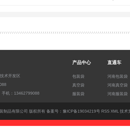
产品中心
直通车
技术开发区
包装袋
河南包装袋
088
真空袋
河南真空袋
机：13462799088
服装袋
河南服装袋
源达包装制品有限公司 版权所有 备案号：
豫ICP备19034219号
RSS
XML
技术