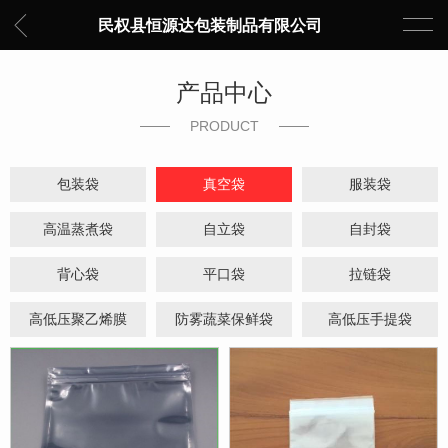
民权县恒源达包装制品有限公司
产品中心
PRODUCT
包装袋
真空袋
服装袋
高温蒸煮袋
自立袋
自封袋
背心袋
平口袋
拉链袋
高低压聚乙烯膜
防雾蔬菜保鲜袋
高低压手提袋