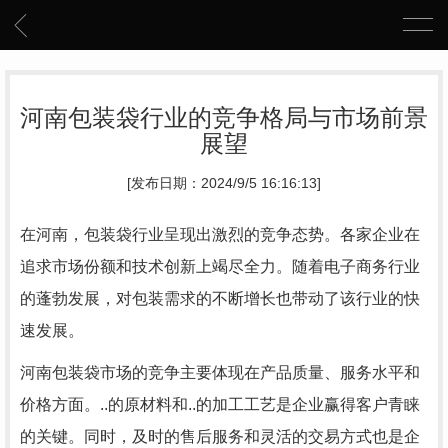
河南包装袋行业的竞争格局与市场前景
展望
[发布日期：2024/9/5 16:16:13]
在河南，包装袋行业呈现出激烈的竞争态势。各家企业在
追求市场份额和技术创新上竭尽全力。随着电子商务行业
的蓬勃发展，对包装需求的不断增长也带动了该行业的快
速发展。
河南包装袋市场的竞争主要体现在产品质量、服务水平和
价格方面。..的原材料和..的加工工艺是企业赢得客户青睐
的关键。同时，及时的售后服务和灵活的交易方式也是企