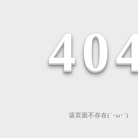
4
0
该页面不存在(´･ω･`)