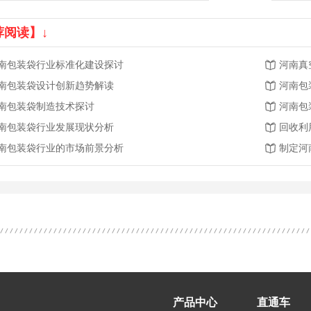
荐阅读】↓
南包装袋行业标准化建设探讨
河南真
南包装袋设计创新趋势解读
河南包
南包装袋制造技术探讨
河南包
南包装袋行业发展现状分析
回收利
南包装袋行业的市场前景分析
制定河
产品中心
直通车