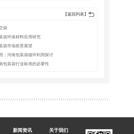
【返回列表】
空袋
装袋环保材料应用研究
装袋市场前景展望
用：河南包装袋循环利用探讨
南包装袋行业标准的必要性
新闻资讯
关于我们