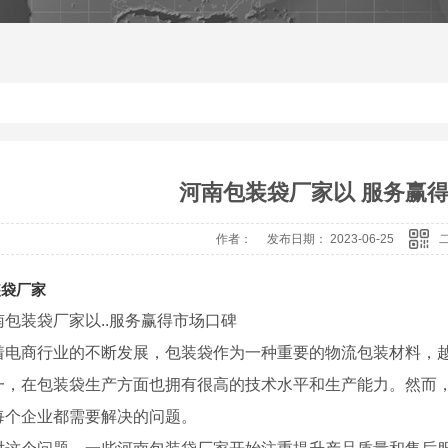
河南包装袋厂家以 服务赢
作者： 发布日期： 2023-06-25
装袋厂家
南包装袋厂家以..服务赢得市场口碑
着电商行业的不断发展，包装袋作为一种重要的物流包装材料，
一，在包装袋生产方面也拥有很高的技术水平和生产能力。然而
每个企业都需要解决的问题。