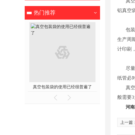
真
铝真空
热门推荐
包
生产周
计印刷
尽
纸管必
真空包装袋的使用已经很普遍了
河南真
真
般需要
河南
上一篇