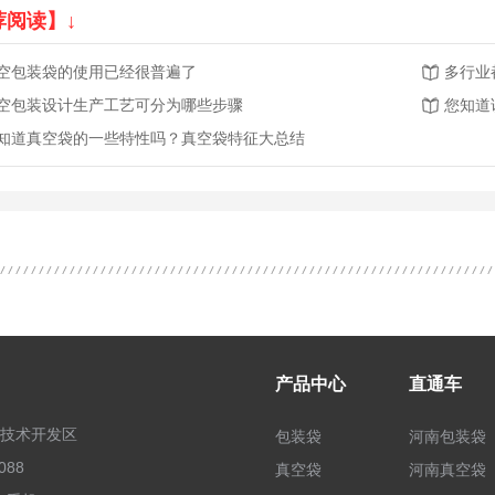
荐阅读】↓
空包装袋的使用已经很普遍了
多行业
空包装设计生产工艺可分为哪些步骤
您知道
知道真空袋的一些特性吗？真空袋特征大总结
产品中心
直通车
技术开发区
包装袋
河南包装袋
088
真空袋
河南真空袋