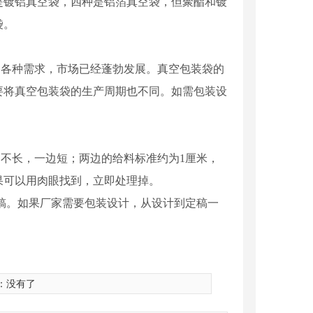
是镀铝真空袋，四种是铝箔真空袋，但聚酯和镀
袋。
的各种需求，市场已经蓬勃发展。真空包装袋的
要将真空包装袋的生产周期也不同。如需包装设
边不长，一边短；两边的给料标准约为
1厘米，
果可以用肉眼找到，立即处理掉。
空袋厂家
河南高温蒸煮袋
稿。如果厂家需要包装设计，从设计到定稿一
：没有了