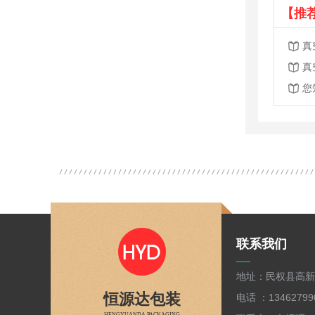
【推
真
真
您
联系我们
地址：民权县高新
恒源达包装
电话 ：13462799
HENGYUANDA PACKAGING