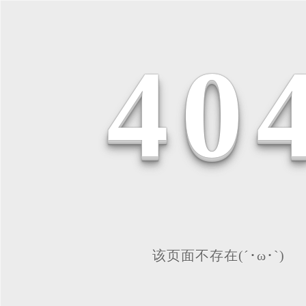
4
0
该页面不存在(´･ω･`)