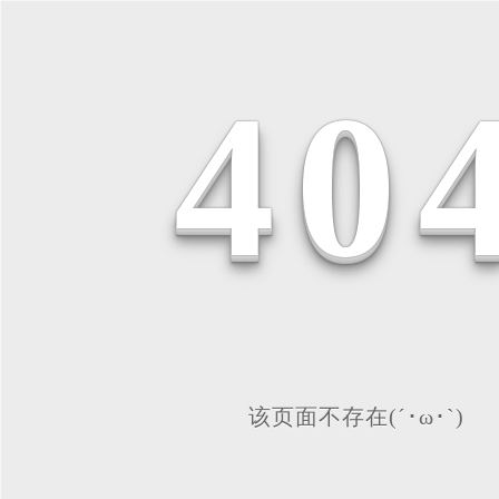
4
0
该页面不存在(´･ω･`)