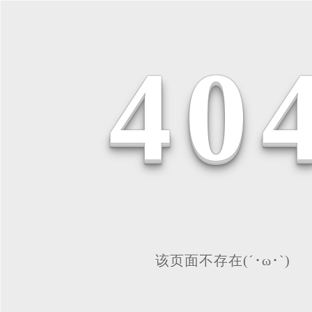
4
0
该页面不存在(´･ω･`)