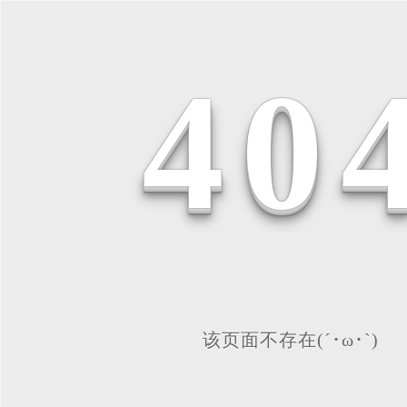
4
0
该页面不存在(´･ω･`)