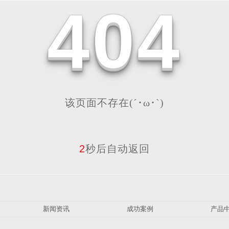
4
0
4
该页面不存在(´･ω･`)
2
秒后自动返回
新闻资讯
成功案例
产品